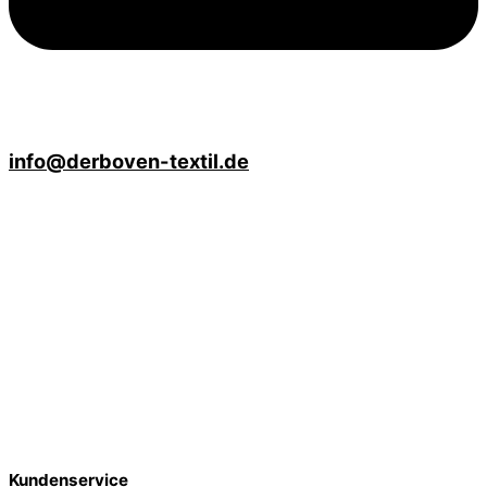
info@derboven-textil.de
Öffnungszeiten
Mo - Fr
10:00 Uhr bis 18:00 Uhr
Sa
10:00 Uhr bis 13:00 Uhr
Advents-
Samstage
10:00 Uhr bis 16:00 Uhr
Kundenservice