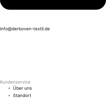
info@derboven-textil.de
Öffnungszeiten
Mo - Fr
10:00 Uhr bis 18:00 Uhr
Sa
10:00 Uhr bis 13:00 Uhr
Advents-
Samstage
10:00 Uhr bis 16:00 Uhr
Kundenservice
Über uns
Standort