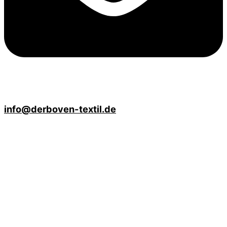
info@derboven-textil.de
Öffnungszeiten
Mo - Fr
10:00 Uhr bis 18:00 Uhr
Sa
10:00 Uhr bis 13:00 Uhr
Advents-