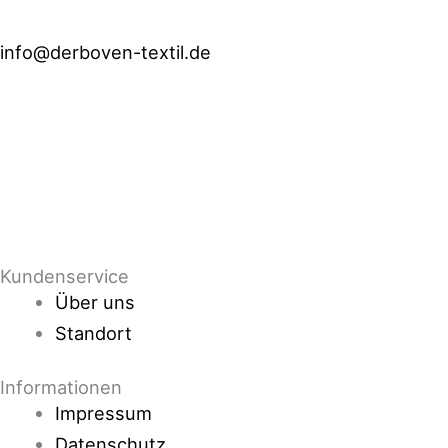
info@derboven-textil.de
Öffnungszeiten
Mo - Fr
10:00 Uhr bis 18:00 Uhr
Sa
10:00 Uhr bis 13:00 Uhr
Advents-
Samstage
10:00 Uhr bis 16:00 Uhr
Kundenservice
Über uns
Standort
Informationen
Impressum
Datenschutz