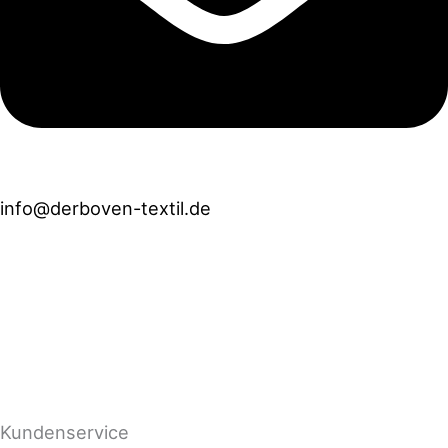
info@derboven-textil.de
Öffnungszeiten
Mo - Fr
10:00 Uhr bis 18:00 Uhr
Sa
10:00 Uhr bis 13:00 Uhr
Advents-
Samstage
10:00 Uhr bis 16:00 Uhr
Kundenservice