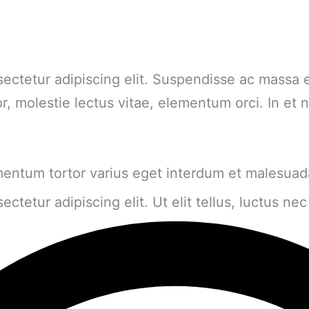
ectetur adipiscing elit. Suspendisse ac massa 
or, molestie lectus vitae, elementum orci. In et
mentum tortor varius eget interdum et malesua
ctetur adipiscing elit. Ut elit tellus, luctus ne