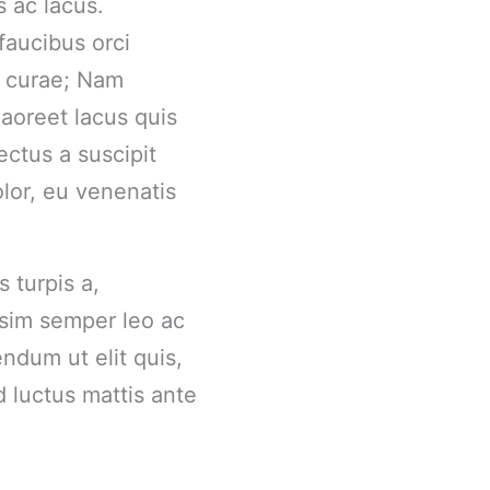
s ac lacus.
faucibus orci
ia curae; Nam
aoreet lacus quis
ectus a suscipit
olor, eu venenatis
s turpis a,
ssim semper leo ac
ndum ut elit quis,
d luctus mattis ante