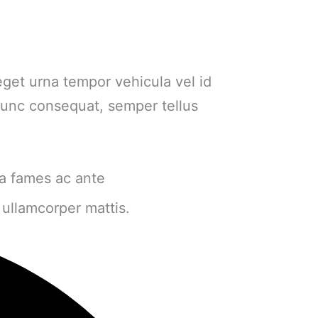
eget urna tempor vehicula vel id
 nunc consequat, semper tellus
da fames ac ante
c ullamcorper mattis.